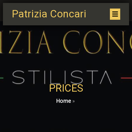
Patrizia Concari
PRICES
Home
»