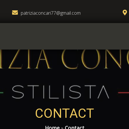
patriziaconcari77@gmail.com
CONTACT
Home
»
Contact