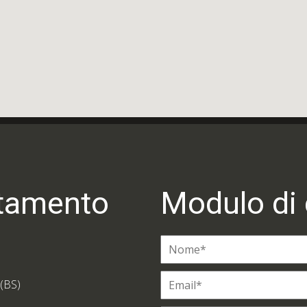
ntamento
Modulo di 
 (BS)