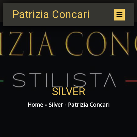
Patrizia Concari
SILVER
Home
»
Silver - Patrizia Concari